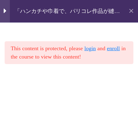
巾着Lesson03 巾着の用
1
尺と裁断
「ハンカチや巾着で、パリコレ作品が縫え
る」にレビューを書いた方へ追加講座付き
ホーム
講座
「メガネストラップ＆2㎝幅のヒモ」特大
生地の事前準備の説明、地
講座
「ぶきっちょでも面白いほど上達する！シ
の目を通すやり方と裁断ま
リーズ
で
This content is protected, please
login
and
enroll
in
4 Minutes
ハンカチ＆巾着に追加講座：メガネストラ
the course to view this content!
ップと2㎝幅のヒモ
巾着Lesson04 使用する
2
道具の説明
巾着Lesson05 インベル
1
の準備とアイロン
巾着Lesson06 ミシンで
1