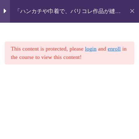
メガネストラップの作
7
り方
「ハンカチや巾着で、パリコレ作品が縫え
る」にレビューを書いた方へ追加講座付き
ホーム
講座
「メガネストラップ＆2㎝幅のヒモ」特大
メガネストラップ はじめ
講座
「ぶきっちょでも面白いほど上達する！シ
に
リーズ
This content is protected, please
login
and
enroll
in
生地を裂いてヒモの幅に用
ハンカチ＆巾着に追加講座：メガネストラ
the course to view this content!
意をする
ップと2㎝幅のヒモ
ヒモを縫いましょう
ヒモをひっくり返すための
準備
ヒモを目打ちを使ってひっ
くり返す