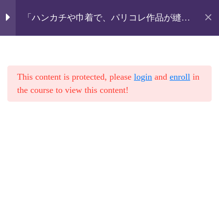
「ハンカチや巾着で、パリコレ作品が縫え
巾着Lesson06 ミシンで
1
る」にレビューを書いた方へ追加講座付き
ホーム
講座
縫う前に注意事項
「メガネストラップ＆2㎝幅のヒモ」特大
講座
「ぶきっちょでも面白いほど上達する！シ
リーズ
巾着Lesson07 巾着の側
1
This content is protected, please
login
and
enroll
in
面を袋縫いする
ハンカチ＆巾着に追加講座：メガネストラ
the course to view this content!
ップと2㎝幅のヒモ
巾着Lesson08 巾着の口
2
の部分をステッチする
巾着Lesson09 巾着のヒ
3
モを縫う
巾着のヒモを縫う