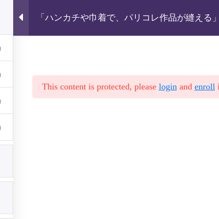
トップ
動画講座
ログイン 
「ハンカチや巾着で、パリコレ作品が縫える
ネストラップ＆2㎝幅のヒモ」特大講座
面白いほど上達する！シリーズ
ハンカチ＆巾着に追加
This content is protected, please
login
and
enroll
i