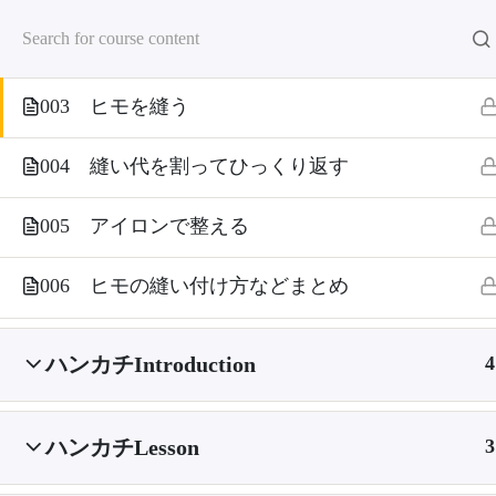
002 どのように縫うか先にお話しします
003 ヒモを縫う
004 縫い代を割ってひっくり返す
ホーム
講座
「ぶきっちょでも
005 アイロンで整える
006 ヒモの縫い付け方などまとめ
ハンカチIntroduction
4
ハンカチLesson
3