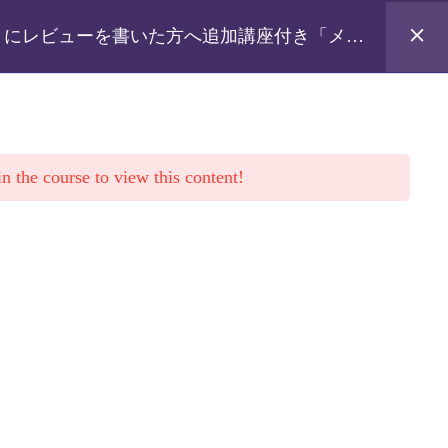
/ 新規登録
カートを見る
」にレビューを書いた方へ追加講座付き「メガ
講座：メガネストラップと2㎝幅のヒモ
n the course to view this content!