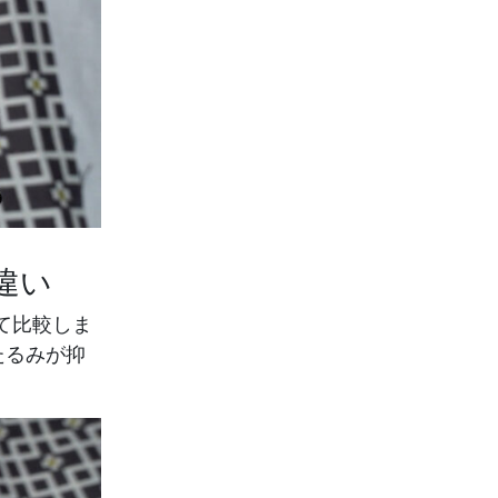
違い
て比較しま
たるみが抑